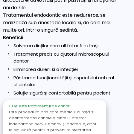
altădată erau extrași pot fi păstrați și funcționali
ani de zile.
Tratamentul endodontic este nedureros, se
realizează sub anestezie locală și, de cele mai
multe ori, într-o singură ședință.
Beneficii
Salvarea dinților care altfel ar fi extrași
Tratament precis cu ajutorul microscopului
dentar
Eliminarea durerii și a infecției
Păstrarea funcționalității și aspectului natural
al dintelui
Soluție sigură și confortabilă pentru pacient
1. Ce este tratamentul de canal?
Este procedura prin care medicul curăță și
dezinfectează canalele dintelui afectat,
îndepărtând nervul bolnav și bacteriile, apoi
le sigilează pentru a preveni reinfectarea.