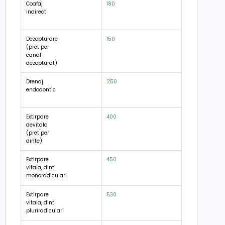
Coafaj
180
indirect
Dezobturare
150
(pret per
canal
dezobturat)
Drenaj
250
endodontic
Extirpare
400
devitala
(pret per
dinte)
Extirpare
450
vitala, dinti
monoradiculari
Extirpare
530
vitala, dinti
pluriradiculari