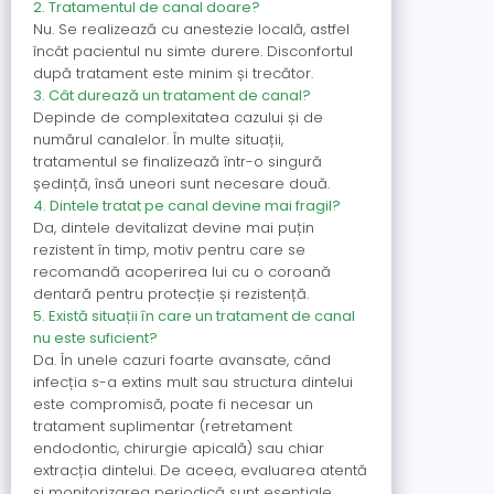
2. Tratamentul de canal doare?
Nu. Se realizează cu anestezie locală, astfel
încât pacientul nu simte durere. Disconfortul
după tratament este minim și trecător.
3. Cât durează un tratament de canal?
Depinde de complexitatea cazului și de
numărul canalelor. În multe situații,
tratamentul se finalizează într-o singură
ședință, însă uneori sunt necesare două.
4. Dintele tratat pe canal devine mai fragil?
Da, dintele devitalizat devine mai puțin
rezistent în timp, motiv pentru care se
recomandă acoperirea lui cu o coroană
dentară pentru protecție și rezistență.
5. Există situații în care un tratament de canal
nu este suficient?
Da. În unele cazuri foarte avansate, când
infecția s-a extins mult sau structura dintelui
este compromisă, poate fi necesar un
tratament suplimentar (retretament
endodontic, chirurgie apicală) sau chiar
extracția dintelui. De aceea, evaluarea atentă
și monitorizarea periodică sunt esențiale