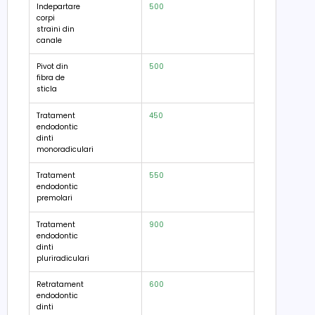
Indepartare
500
corpi
straini din
canale
Pivot din
500
fibra de
sticla
Tratament
450
endodontic
dinti
monoradiculari
Tratament
550
endodontic
premolari
Tratament
900
endodontic
dinti
pluriradiculari
Retratament
600
endodontic
dinti