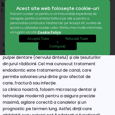
Acest site web folosește cookie-uri
Folosim cookie-uri pentru a vă îmbunătăți experiența de
navigare, pentru a analiza traficul pe site și pentru a
personaliza conținutul. Făcând clic pe 'Accept All', sunteți de
acord cu utilizarea cookie-urilor. Pentru mai multe informații,
ENDODONTIE
vă rugăm să citiți
Cookie Policy
.
Acceptă Toate
Refuzată Toate
Endodonția este ramura stomatologiei care se
Configurați
ocupă cu diagnosticul și tratamentul afecțiunilor
pulpei dentare (nervului dintelui) și ale țesuturilor
din jurul rădăcinii. Cel mai cunoscut tratament
endodontic este tratamentul de canal, care
permite salvarea unui dinte grav afectat de
carie, fractură sau infecție.
La clinica noastră, folosim microscop dentar și
tehnologie modernă pentru a asigura precizie
maximă, sigilare corectă a canalelor și un
prognostic pe termen lung. Astfel, dinții care