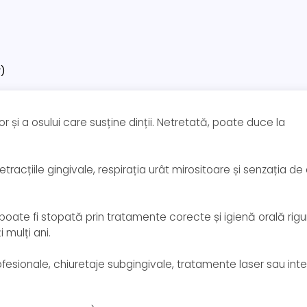
r)
 și a osului care susține dinții. Netretată, poate duce la
 retracțiile gingivale, respirația urât mirositoare și senzația de 
oate fi stopată prin tratamente corecte și igienă orală rig
 mulți ani.
ofesionale, chiuretaje subgingivale, tratamente laser sau inte