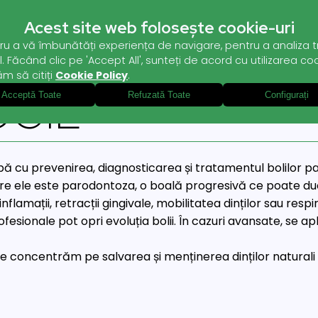
Acest site web folosește cookie-uri
ru a vă îmbunătăți experiența de navigare, pentru a analiza tra
. Făcând clic pe 'Accept All', sunteți de acord cu utilizarea coo
ăm să citiți
Cookie Policy
.
GIE
Acceptă Toate
Refuzată Toate
Configurați
 cu prevenirea, diagnosticarea și tratamentul bolilor p
intre ele este parodontoza, o boală progresivă ce poate duc
lamații, retracții gingivale, mobilitatea dinților sau respir
ofesionale pot opri evoluția bolii. În cazuri avansate, se ap
ne concentrăm pe salvarea și menținerea dinților naturali 