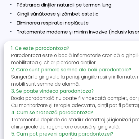
Păstrarea dinților naturali pe termen lung
Gingii sănătoase și zâmbet estetic
Eliminarea respirației neplăcute
Tratamente moderne și minim invazive (inclusiv lase
1. Ce este parodontoza?
Parodontoza este o boală inflamatorie cronică a gingiilor
mobilitatea și chiar pierderea dinților.
2. Care sunt primele semne ale bolii parodontale?
Sângerările gingivale la periaj, gingiile roșii și inflamate,
mobili sunt semne de alarmă.
3. Se poate vindeca parodontoza?
Boala parodontală nu poate fi vindecată complet, dar p
Cu monitorizare și terapie adecvată, dinții pot fi păstrați
4. Cum se tratează parodontoza?
Tratamentul depinde de stadiu: detartraj și igienizări pr
chirurgicale de regenerare osoasă și gingivală.
5. Cum pot preveni apariția parodontozei?