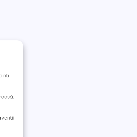
dinți
uroasă.
rvenții