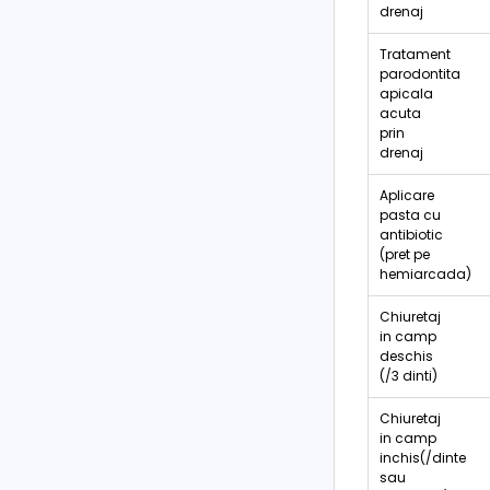
drenaj
Tratament
parodontita
apicala
acuta
prin
drenaj
Aplicare
pasta cu
antibiotic
(pret pe
hemiarcada)
Chiuretaj
in camp
deschis
(/3 dinti)
Chiuretaj
in camp
inchis(/dinte
sau