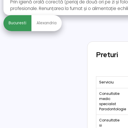
Prin igienă orală corectă (periaj de două ori pe zi și fol
profesionale. Renunțarea la fumat și o alimentație echilib
Bucuresti
Alexandria
Preturi
Serviciu
Consultatie
medic
specialist
Parodontologie
Consultatie
si