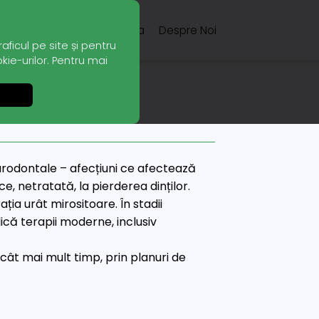
Servicii
Echipa
Despre Noi
ficul pe site și pentru
kie-urilor. Pentru mai
arodontale – afecțiuni ce afectează
e, netratată, la pierderea dinților.
ația urât mirositoare. În stadii
lică terapii moderne, inclusiv
cât mai mult timp, prin planuri de