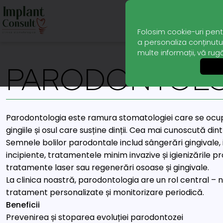
Folosim cookie-uri pent
a personaliza conținutul
multe informații, vă rug
PARODONTOLO
Parodontologia este ramura stomatologiei care se ocupă
gingiile și osul care susține dinții. Cea mai cunoscută d
Semnele bolilor parodontale includ sângerări gingivale, inf
incipiente, tratamentele minim invazive și igienizările pr
tratamente laser sau regenerări osoase și gingivale.
La clinica noastră, parodontologia are un rol central – 
tratament personalizate și monitorizare periodică.
Beneficii
Prevenirea și stoparea evoluției parodontozei