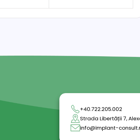
+40.722.205.002
Strada Libertății 7, A
info@implant-consult.