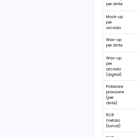
per dinte
Mock-up
per
arcada
Wax-up
per dinte
Wax-up
per
arcada
(digital)
Protezare
provizorie
(per
dinte)
RCR
metalic
(turnat)