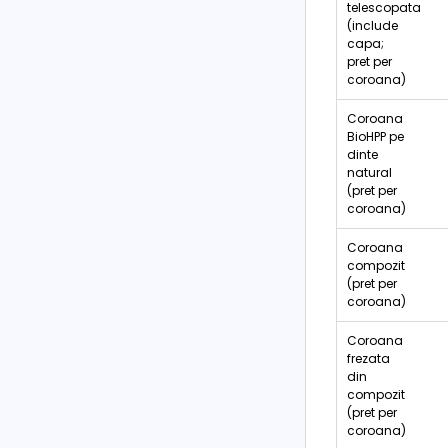
telescopata
(include
capa;
pret per
coroana)
Coroana
BioHPP pe
dinte
natural
(pret per
coroana)
Coroana
compozit
(pret per
coroana)
Coroana
frezata
din
compozit
(pret per
coroana)