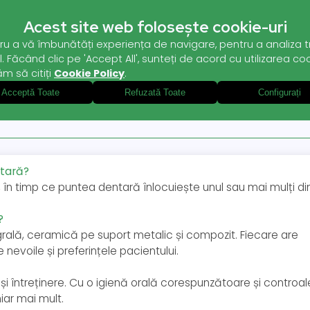
Acest site web folosește cookie-uri
ru a vă îmbunătăți experiența de navigare, pentru a analiza tra
. Făcând clic pe 'Accept All', sunteți de acord cu utilizarea coo
ăm să citiți
Cookie Policy
.
Acceptă Toate
Refuzată Toate
Configurați
ntară?
în timp ce puntea dentară înlocuiește unul sau mai mulți din
?
egrală, ceramică pe suport metalic și compozit. Fiecare are
nevoile și preferințele pacientului.
al și întreținere. Cu o igienă orală corespunzătoare și controal
hiar mai mult.