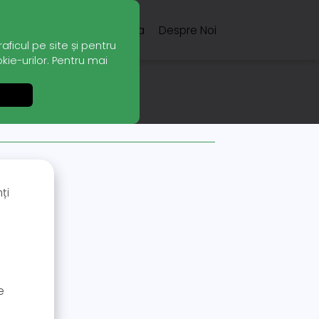
Servicii
Echipa
Despre Noi
ficul pe site și pentru
kie-urilor. Pentru mai
ți
e