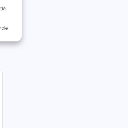
ție
onale