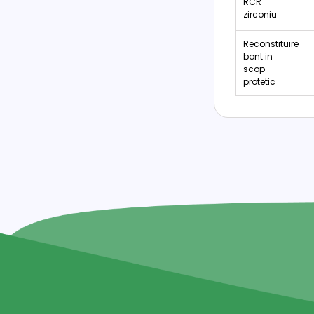
RCR
zirconiu
Reconstituire
bont in
scop
protetic