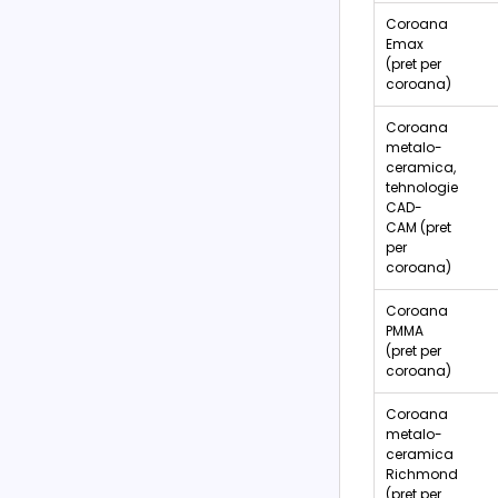
Coroana
Emax
(pret per
coroana)
Coroana
metalo-
ceramica,
tehnologie
CAD-
CAM (pret
per
coroana)
Coroana
PMMA
(pret per
coroana)
Coroana
metalo-
ceramica
Richmond
(pret per