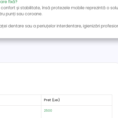
are fixă?
 confort și stabilitate, însă protezele mobile reprezintă o solu
tru punți sau coroane.
ea aței dentare sau a periuțelor interdentare, igienizări profesi
Pret (Lei)
2500