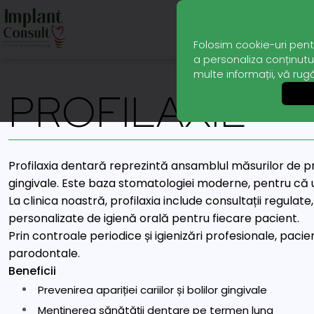
Folosim cookie-uri pent
a personaliza conținutul
multe informații, vă rug
PROFILAXIE
Profilaxia dentară reprezintă ansamblul măsurilor de pre
gingivale. Este baza stomatologiei moderne, pentru că
La clinica noastră, profilaxia include consultații regulate,
personalizate de igienă orală pentru fiecare pacient.
Prin controale periodice și igienizări profesionale, pacien
parodontale.
Beneficii
Prevenirea apariției cariilor și bolilor gingivale
Menținerea sănătății dentare pe termen lung