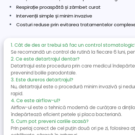
Respirație proaspătă și zâmbet curat
Intervenții simple și minim invazive
Costuri reduse prin evitarea tratamentelor complex
1. Cât de des ar trebui să fac un control stomatologic
Se recomandă un control de rutină la fiecare 6 luni, p
2. Ce este detartrajul dentar?
Detartrajul este procedura prin care medicul îndepărteaz
prevenind bolile parodontale.
3. Este dureros detartrajul?
Nu, detartrajul este o procedură minim invazivă și ned
rapid.
4. Ce este airflow-ul?
Airflow-ul este o tehnică modernă de curățare a dinților
îndepărtează eficient petele și placa bacteriană.
5. Cum pot preveni cariile acasă?
Prin periaj corect de cel puțin două ori pe zi, folosirea 