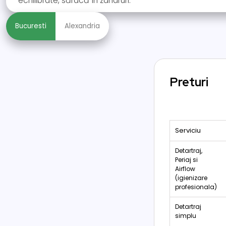
echilibrate, săracă în zaharuri.
Bucuresti
Alexandria
Preturi
Serviciu
Detartraj,
Periaj si
Airflow
(igienizare
profesionala)
Detartraj
simplu